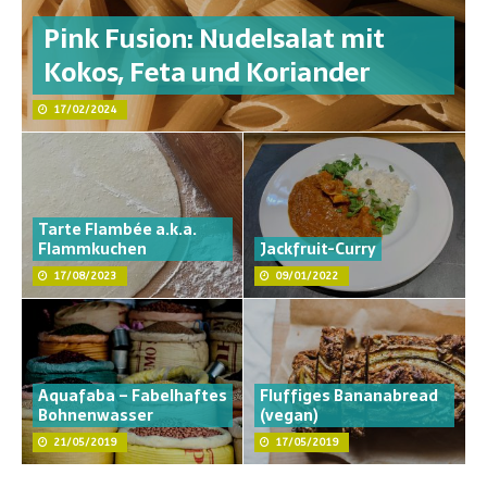
Pink Fusion: Nudelsalat mit
Kokos, Feta und Koriander
17/02/2024
Tarte Flambée a.k.a.
Flammkuchen
Jackfruit-Curry
17/08/2023
09/01/2022
Aquafaba – Fabelhaftes
Fluffiges Bananabread
Bohnenwasser
(vegan)
21/05/2019
17/05/2019