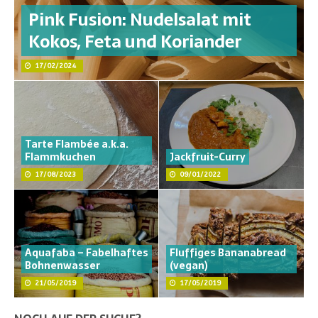
Pink Fusion: Nudelsalat mit
Kokos, Feta und Koriander
17/02/2024
Tarte Flambée a.k.a.
Flammkuchen
Jackfruit-Curry
17/08/2023
09/01/2022
Aquafaba – Fabelhaftes
Fluffiges Bananabread
Bohnenwasser
(vegan)
21/05/2019
17/05/2019