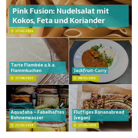
Pink Fusion: Nudelsalat mit
Kokos, Feta und Koriander
17/02/2024
Tarte Flambée a.k.a.
Flammkuchen
Jackfruit-Curry
17/08/2023
09/01/2022
Aquafaba – Fabelhaftes
Fluffiges Bananabread
Bohnenwasser
(vegan)
21/05/2019
17/05/2019