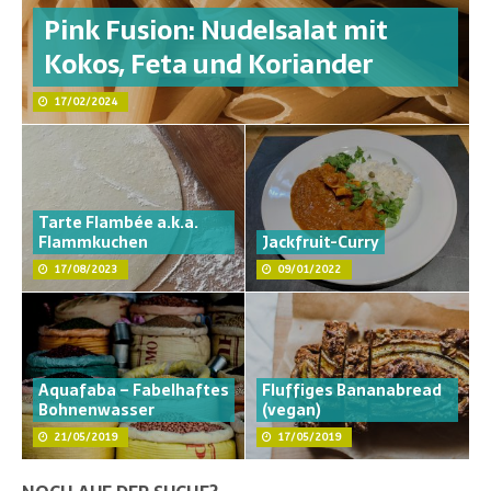
Pink Fusion: Nudelsalat mit
Kokos, Feta und Koriander
17/02/2024
Tarte Flambée a.k.a.
Flammkuchen
Jackfruit-Curry
17/08/2023
09/01/2022
Aquafaba – Fabelhaftes
Fluffiges Bananabread
Bohnenwasser
(vegan)
21/05/2019
17/05/2019