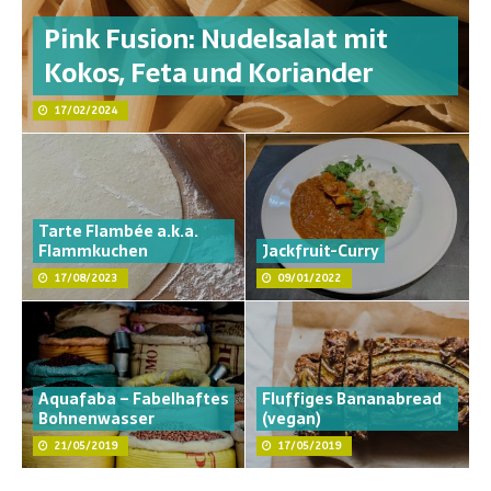
Pink Fusion: Nudelsalat mit
Kokos, Feta und Koriander
17/02/2024
Tarte Flambée a.k.a.
Flammkuchen
Jackfruit-Curry
17/08/2023
09/01/2022
Aquafaba – Fabelhaftes
Fluffiges Bananabread
Bohnenwasser
(vegan)
21/05/2019
17/05/2019