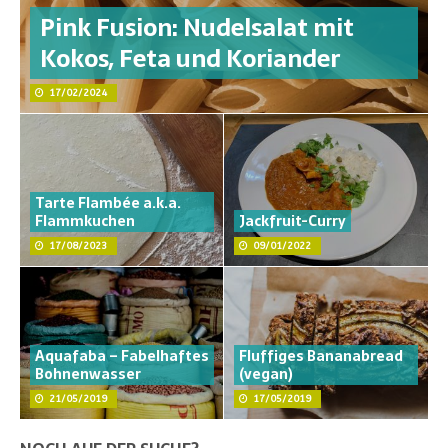
Pink Fusion: Nudelsalat mit
Kokos, Feta und Koriander
17/02/2024
Tarte Flambée a.k.a.
Flammkuchen
Jackfruit-Curry
17/08/2023
09/01/2022
Aquafaba – Fabelhaftes
Fluffiges Bananabread
Bohnenwasser
(vegan)
21/05/2019
17/05/2019