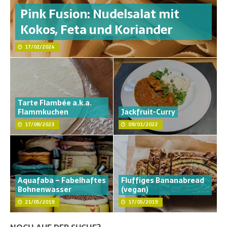
Pink Fusion: Nudelsalat mit
Kokos, Feta und Koriander
17/02/2024
Tarte Flambée a.k.a.
Flammkuchen
Jackfruit-Curry
17/08/2023
09/01/2022
Aquafaba – Fabelhaftes
Fluffiges Bananabread
Bohnenwasser
(vegan)
21/05/2019
17/05/2019