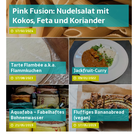
Pink Fusion: Nudelsalat mit
Kokos, Feta und Koriander
17/02/2024
Tarte Flambée a.k.a.
Flammkuchen
Jackfruit-Curry
17/08/2023
09/01/2022
Aquafaba – Fabelhaftes
Fluffiges Bananabread
Bohnenwasser
(vegan)
21/05/2019
17/05/2019