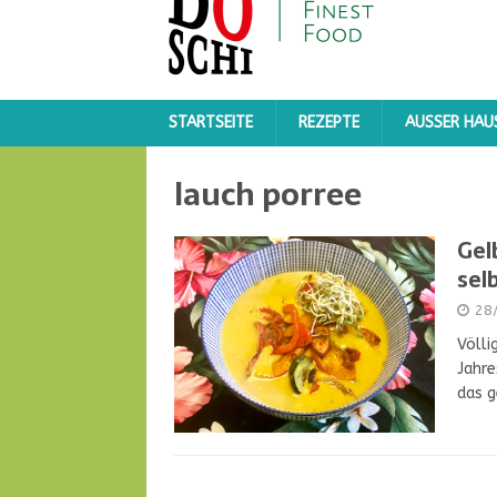
STARTSEITE
REZEPTE
AUSSER HAUS
lauch porree
Gel
sel
28
Völli
Jahre
das g