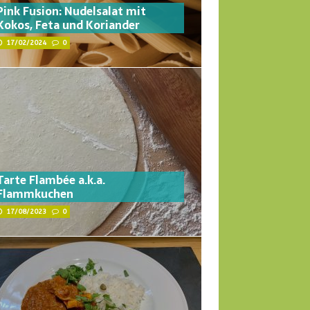
Pink Fusion: Nudelsalat mit
Kokos, Feta und Koriander
17/02/2024
0
Tarte Flambée a.k.a.
Flammkuchen
17/08/2023
0