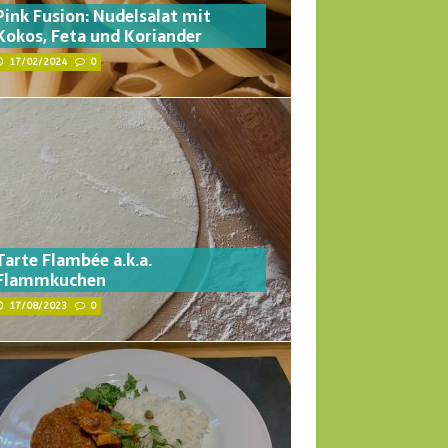
Pink Fusion: Nudelsalat mit
Kokos, Feta und Koriander
17/02/2024
0
Tarte Flambée a.k.a.
Flammkuchen
17/08/2023
0