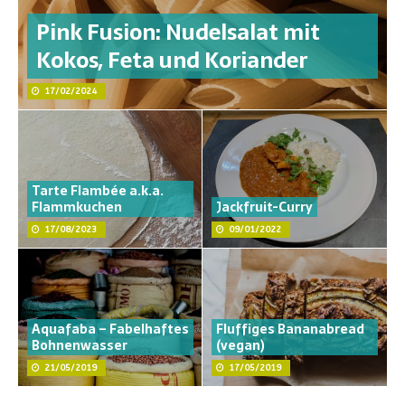
Pink Fusion: Nudelsalat mit
Kokos, Feta und Koriander
17/02/2024
Tarte Flambée a.k.a.
Flammkuchen
Jackfruit-Curry
17/08/2023
09/01/2022
Aquafaba – Fabelhaftes
Fluffiges Bananabread
Bohnenwasser
(vegan)
21/05/2019
17/05/2019