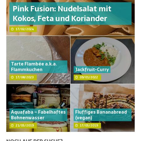
Pink Fusion: Nudelsalat mit
Kokos, Feta und Koriander
17/02/2024
Tarte Flambée a.k.a.
Flammkuchen
Jackfruit-Curry
17/08/2023
09/01/2022
Aquafaba – Fabelhaftes
Fluffiges Bananabread
Bohnenwasser
(vegan)
21/05/2019
17/05/2019