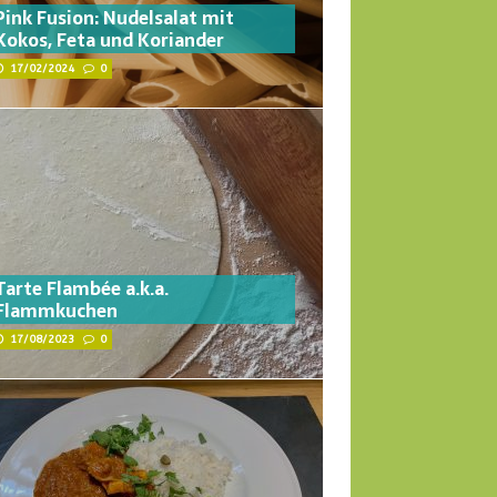
Pink Fusion: Nudelsalat mit
Kokos, Feta und Koriander
17/02/2024
0
Tarte Flambée a.k.a.
Flammkuchen
17/08/2023
0