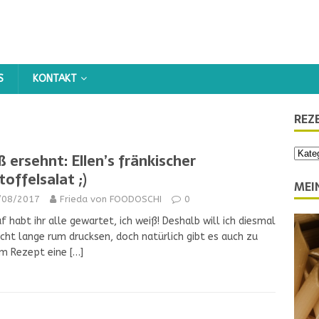
KONTAKT
REZ
ß ersehnt: Ellen’s fränkischer
toffelsalat ;)
MEI
/08/2017
Frieda von FOODOSCHI
0
f habt ihr alle gewartet, ich weiß! Deshalb will ich diesmal
icht lange rum drucksen, doch natürlich gibt es auch zu
em Rezept eine
[…]