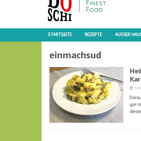
STARTSEITE
REZEPTE
AUSSER HAUS
einmachsud
Hei
Kar
17
Darau
gar n
dies