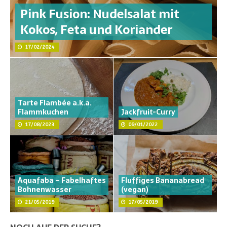
Pink Fusion: Nudelsalat mit
Kokos, Feta und Koriander
17/02/2024
Tarte Flambée a.k.a.
Flammkuchen
Jackfruit-Curry
17/08/2023
09/01/2022
Aquafaba – Fabelhaftes
Fluffiges Bananabread
Bohnenwasser
(vegan)
21/05/2019
17/05/2019