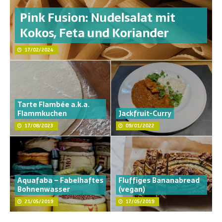
Pink Fusion: Nudelsalat mit
Kokos, Feta und Koriander
17/02/2024
Tarte Flambée a.k.a.
Flammkuchen
Jackfruit-Curry
17/08/2023
09/01/2022
Aquafaba – Fabelhaftes
Fluffiges Bananabread
Bohnenwasser
(vegan)
21/05/2019
17/05/2019