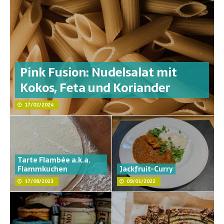
Pink Fusion: Nudelsalat mit
Kokos, Feta und Koriander
17/02/2024
Tarte Flambée a.k.a.
Flammkuchen
Jackfruit-Curry
17/08/2023
09/01/2022