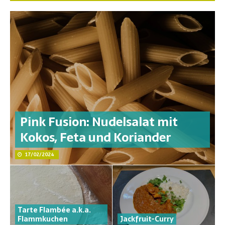
Pink Fusion: Nudelsalat mit
Kokos, Feta und Koriander
17/02/2024
Tarte Flambée a.k.a.
Flammkuchen
Jackfruit-Curry