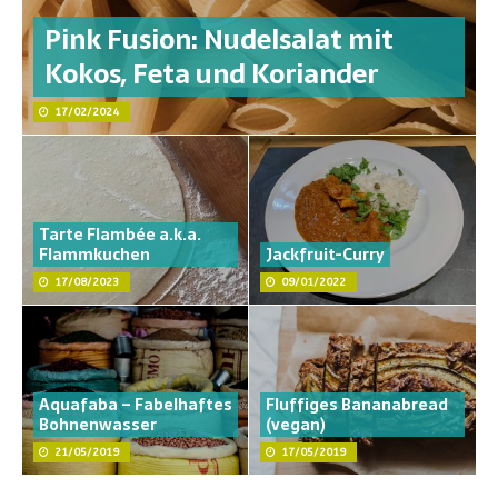
Pink Fusion: Nudelsalat mit
Kokos, Feta und Koriander
17/02/2024
Tarte Flambée a.k.a.
Flammkuchen
Jackfruit-Curry
17/08/2023
09/01/2022
Aquafaba – Fabelhaftes
Fluffiges Bananabread
Bohnenwasser
(vegan)
21/05/2019
17/05/2019