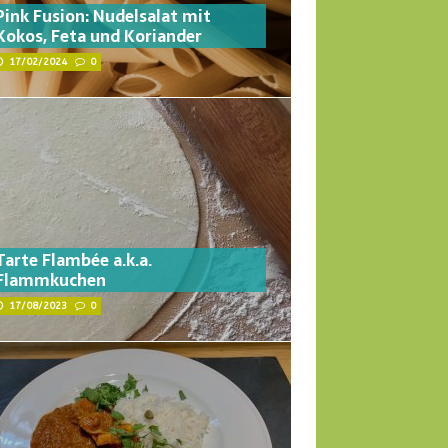
Pink Fusion: Nudelsalat mit
Kokos, Feta und Koriander
17/02/2024
0
Tarte Flambée a.k.a.
Flammkuchen
17/08/2023
0