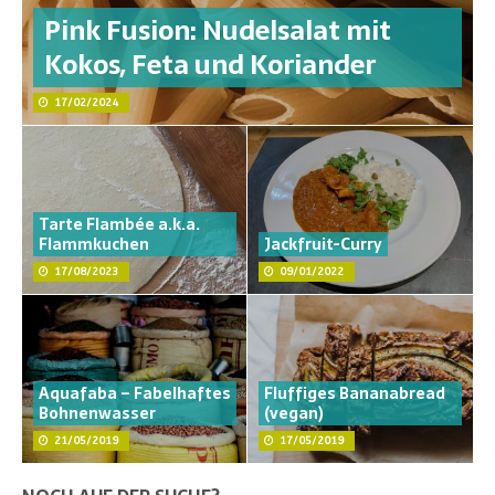
Pink Fusion: Nudelsalat mit
Kokos, Feta und Koriander
17/02/2024
Tarte Flambée a.k.a.
Flammkuchen
Jackfruit-Curry
17/08/2023
09/01/2022
Aquafaba – Fabelhaftes
Fluffiges Bananabread
Bohnenwasser
(vegan)
21/05/2019
17/05/2019