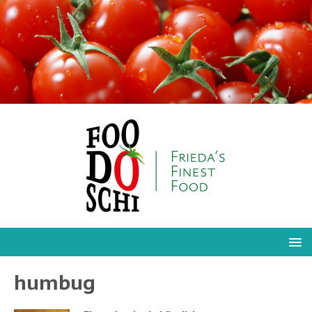
humbug