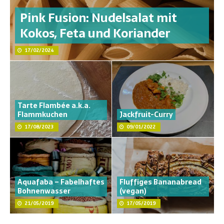
Pink Fusion: Nudelsalat mit
Kokos, Feta und Koriander
17/02/2024
Tarte Flambée a.k.a.
Flammkuchen
Jackfruit-Curry
17/08/2023
09/01/2022
Aquafaba – Fabelhaftes
Fluffiges Bananabread
Bohnenwasser
(vegan)
21/05/2019
17/05/2019