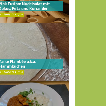
Pink Fusion: Nudelsalat mit
Kokos, Feta und Koriander
17/02/2024
0
Tarte Flambée a.k.a.
Flammkuchen
17/08/2023
0