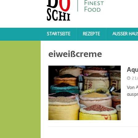
STARTSEITE
REZEPTE
AUSSER HAUS
eiweißcreme
Aqu
21
Von A
auspr