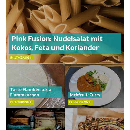
Pink Fusion: Nudelsalat mit
Kokos, Feta und Koriander
17/02/2024
Tarte Flambée a.k.a.
Flammkuchen
Jackfruit-Curry
17/08/2023
09/01/2022