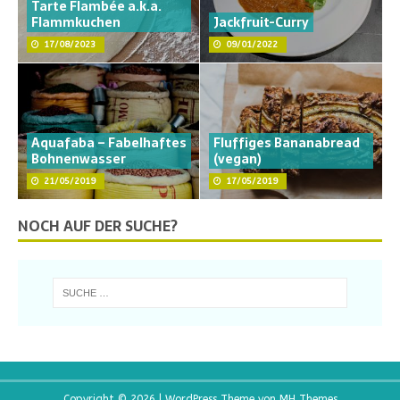
Tarte Flambée a.k.a.
Flammkuchen
Jackfruit-Curry
17/08/2023
09/01/2022
Aquafaba – Fabelhaftes
Fluffiges Bananabread
Bohnenwasser
(vegan)
21/05/2019
17/05/2019
NOCH AUF DER SUCHE?
Copyright © 2026 | WordPress Theme von
MH Themes