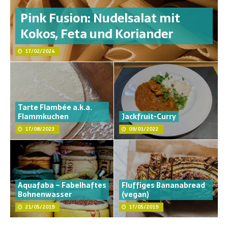
Pink Fusion: Nudelsalat mit
Kokos, Feta und Koriander
17/02/2024
Tarte Flambée a.k.a.
Flammkuchen
Jackfruit-Curry
17/08/2023
09/01/2022
Aquafaba – Fabelhaftes
Fluffiges Bananabread
Bohnenwasser
(vegan)
21/05/2019
17/05/2019