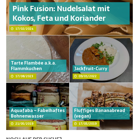
Pink Fusion: Nudelsalat mit
Kokos, Feta und Koriander
17/02/2024
Tarte Flambée a.k.a.
Flammkuchen
Jackfruit-Curry
17/08/2023
09/01/2022
Aquafaba – Fabelhaftes
Fluffiges Bananabread
Bohnenwasser
(vegan)
21/05/2019
17/05/2019